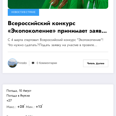
НОВОСТИ В СТРАНЕ
Всероссийский конкурс
«Экопоколение» принимает заявки
на участие в проекте до 12 апреля
С 4 марта стартовал Всероссийский конкурс "Экопоколение"!
2024 года
Что нужно сделать?Подать заявку на участие в проекте…
Priroda
0 Комментарии
Читать Далее
Погода, 10 Август
Погода в Якутске
+
27
°
°
Макс.:
+
28
Мин.:
+
13