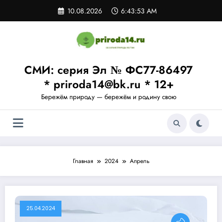
Перейти
10.08.2026
6:43:54 AM
к
содержимому
СМИ: серия Эл № ФС77-86497
* priroda14@bk.ru * 12+
Бережём природу — бережём и родину свою
Главная
2024
Апрель
25.04.2024