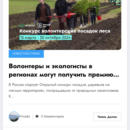
НОВОСТИ В СТРАНЕ
Волонтеры и экологисты в
регионах могут получить премию
за помощь в восстановлении лесов
В России стартует Открытый конкурс посадок деревьев на
лесных территориях, пострадавших от природных катаклизмов.
К…
Priroda
0 Комментарии
Читать Далее