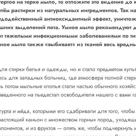
ертое на терке мыло, то отложите это видение до к
утём растирки из натуральных ингредиентов. Так 
удодейственный антиоксидантный эффект, уничтож
шних выделений пота. Умное мыло рекомендуют д
ют тяжелыми инфекционными заболеваниями по ти
умное мыло также «выбивает» из тканей весь вред
для стирки белья и одежды, но и стало предметом кул
ось для западных больниц, где атмосфера полной стер
 потом мыльные хлопья стали частью обычного хозяйст
зведенного на пьедестал освободителя нашего с вами га
рта и мёда, которыми его сдабривали для того, чтоб
настоящий каньон с множеством горных пород, уходящ
понентов, и из фруктов — опять же, чтобы подчеркнуть