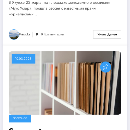
фестиваля Муус Устар
В Якутске 22 марта, на площадке молодежного фестиваля
«Муус Устар», прошла сессия с известными пранк-
журналистами…
Priroda
0 Комментарии
Читать Далее
10.03.2025
ПОЛЕЗНОЕ