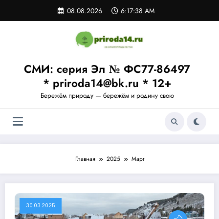
Перейти
08.08.2026
6:17:38 AM
к
содержимому
СМИ: серия Эл № ФС77-86497
* priroda14@bk.ru * 12+
Бережём природу — бережём и родину свою
Главная
2025
Март
30.03.2025