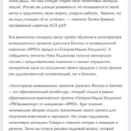
очень рады, что наш конкурс собрал таких талантливых молодых
людей. Желаю им дальше развиваться, не отказываться от своей
мечты и продолжить также творить, усердно работать. Уверена, что
мы еще услышим об их успехах», — отметила Татьяна Бравина,
программный директор АСЭ ДАР.
Все финалисты конкурса смогут пройти обучение в акселераторе
анимационных проектов Дальнего Востока от анимационной
компании «ЯРКО» (входит в «Газпром-Медиа Холдинг»). А
победитель питчинга Ника Радионова получит менторскую
сессию с представителями компании и сможет определить
конкретные шаги по улучшению своего продукта с точки зрения
как художественной составляющей, так и бизнеса.
«Акселератор анимационных проектов Дальнего Востока и Арктики
– это образовательный онлайн-курс, который создан в рамках
образовательно-практического проекта «Газпром-Медиа Холдинга»
«PROфнавигатор» по инициативе «ЯРКО». Курс поможет
начинающим авторам создать презентацию своего проекта для
получения инвестиций и партнерств. Мы хотим поддержать
талантливую молодежь Севера и повысить интерес к анимации в
регионе. Также мы отчасти решаем кадровый вопрос, который