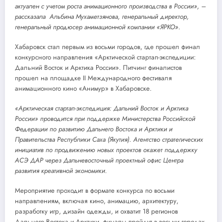
актуален с учетом роста анимационного производства в России», –
рассказала Альбина Мухаметзянова, генеральный директор,
генеральный продюсер анимационной компании «ЯРКО».
Хабаровск стал первым из восьми городов, где прошел финал
конкурсного направления «Арктической стартап-экспедиции:
Дальний Восток и Арктика России». Питчинг финалистов
прошел на площадке II Международного фестиваля
анимационного кино «Анимур» в Хабаровске.
«Арктическая стартап-экспедиция: Дальний Восток и Арктика
России» проводится при поддержке Министерства Российской
Федерации по развитию Дальнего Востока и Арктики и
Правительства Республики Саха (Якутия). Агентство стратегических
инициатив по продвижению новых проектов окажет поддержку
АСЭ ДАР через Дальневосточный проектный офис Центра
развития креативной экономики.
Мероприятие проходит в формате конкурса по восьми
направлениям, включая кино, анимацию, архитектуру,
разработку игр, дизайн одежды, и охватит 18 регионов
Дальнего Востока и Арктики, финалы пройдут в восьми городах,