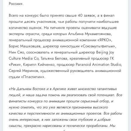
России».
Всего на конкурс было принято свыше 40 заявок, а в финал
прошли десять участников, чьи работы получили наибольшее
количество оценок. На питчинге проекты оценивали ведущие
эксперты отрасли, среди которых Альбина Мухаметзянова,
генеральный продюсер анимационной компании «ЯРКО»,
Борис Машковцев, директор киностудии «Союзмультфильм»,
Нин Сяо, сооснователь и генеральный директор Beijing Joy
Culture Media Co, Татьяна Белова, креативный продюсер ГК
«Рики», Кирилл Кийченко, продюсер Paranoid Animation Studio,
Сергей Меринов, художественный руководитель анимационной
студии «Пластилин».
«На Дальнем Востоке и в Арктике живет множество талантливых
людей, и наша задача помочь им реализовать свой потенциал. Все
финалисты конкурса по анимации прошли серьезный отбор, и
нужно отметить, что это уже является признанием высокого
качества и перспективности их анимационных проектов. Все работы
очень интересные, в них заложены свои глубокие и добрые
смыслы, прекрасно нарисованы и технически проработаны. Мы