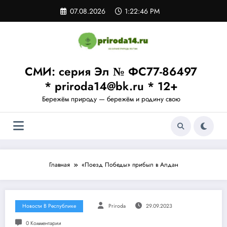
Перейти
07.08.2026
1:22:47 PM
к
содержимому
СМИ: серия Эл № ФС77-86497
* priroda14@bk.ru * 12+
Бережём природу — бережём и родину свою
Главная
«Поезд Победы» прибыл в Алдан
Новости В Республике
Priroda
29.09.2023
0 Комментарии