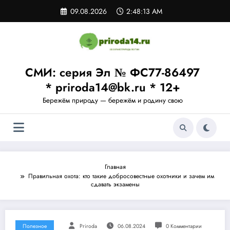
Перейти
09.08.2026
2:48:14 AM
к
содержимому
СМИ: серия Эл № ФС77-86497
* priroda14@bk.ru * 12+
Бережём природу — бережём и родину свою
Главная
Правильная охота: кто такие добросовестные охотники и зачем им
сдавать экзамены
Полезное
Priroda
06.08.2024
0 Комментарии