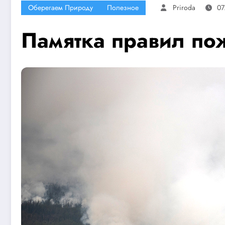
Оберегаем Природу
Полезное
Priroda
07
Памятка правил по