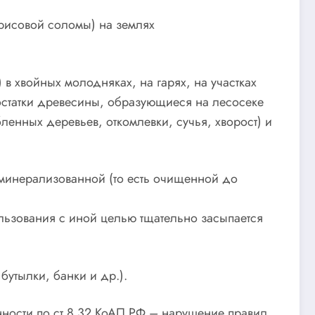
 рисовой соломы) на землях
в хвойных молодняках, на гарях, на участках
(остатки древесины, образующиеся на лесосеке
ленных деревьев, откомлевки, сучья, хворост) и
 минерализованной (то есть очищенной до
ользования с иной целью тщательно засыпается
бутылки, банки и др.).
нности по ст.8.32 КоАП РФ – нарушение правил