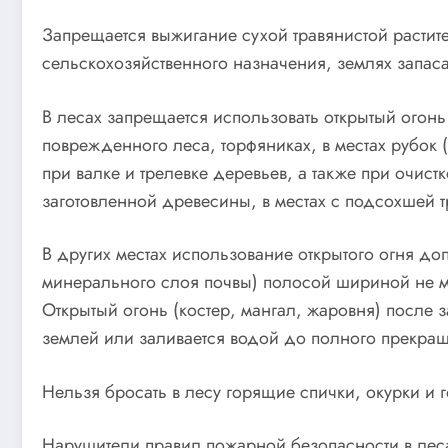
Запрещается выжигание сухой травянистой растит
сельскохозяйственного назначения, землях запаса
В лесах запрещается использовать открытый огонь
поврежденного леса, торфяниках, в местах рубок 
при валке и трелевке деревьев, а также при очист
заготовленной древесины, в местах с подсохшей т
В других местах использование открытого огня д
минерального слоя почвы) полосой шириной не м
Открытый огонь (костер, мангал, жаровня) после
землей или заливается водой до полного прекращ
Нельзя бросать в лесу горящие спички, окурки и г
Нарушители правил пожарной безопасности в леса