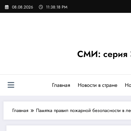
Перейти
08.08.2026
11:38:19 PM
к
содержимому
СМИ: серия 
Главная
Новости в стране
Но
Главная
Памятка правил пожарной безопасности в ле