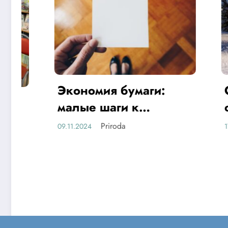
Экономия бумаги:
Основ
малые шаги к
отнош
большому
Priroda
09.11.2024
17.10.2024
устойчивому
будущему