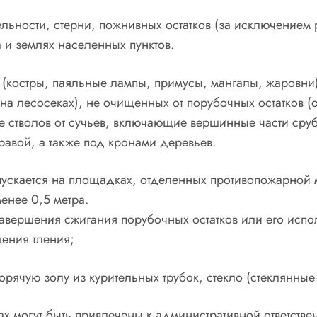
ельности, стерни, пожнивных остатков (за исключением
 и землях населенных пунктов.
 (костры, паяльные лампы, примусы, мангалы, жаровни) 
(на лесосеках), не очищенных от порубочных остатков 
ке стволов от сучьев, включающие вершинные части сруб
равой, а также под кронами деревьев.
опускается на площадках, отделенных противопожарной
енее 0,5 метра.
 завершения сжигания порубочных остатков или его исп
ения тления;
орячую золу из курительных трубок, стекло (стеклянные 
х могут быть привлечены к административной ответстве