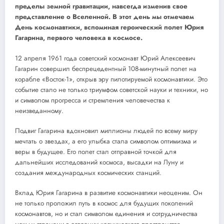
пределы земной гравитации, навсегда изменив свое
представление о Вселенной. В этот день мы отмечаем
День космонавтики, вспоминая героический полет Юрия
Гагарина, первого человека в космосе.
12 апреля 1961 года советский космонавт Юрий Алексеевич
Гагарин совершил беспрецедентный 108-минутный полет на
корабле «Восток-1», открыв эру пилотируемой космонавтики. Это
событие стало не только триумфом советской науки и техники, но
и символом прогресса и стремления человечества к
неизведанному.
Подвиг Гагарина вдохновил миллионы людей по всему миру
мечтать о звездах, а его улыбка стала символом оптимизма и
веры в будущее. Его полет стал отправной точкой для
дальнейших исследований космоса, высадки на Луну и
создания международных космических станций.
Вклад Юрия Гагарина в развитие космонавтики неоценим. Он
не только проложил путь в космос для будущих поколений
космонавтов, но и стал символом единения и сотрудничества