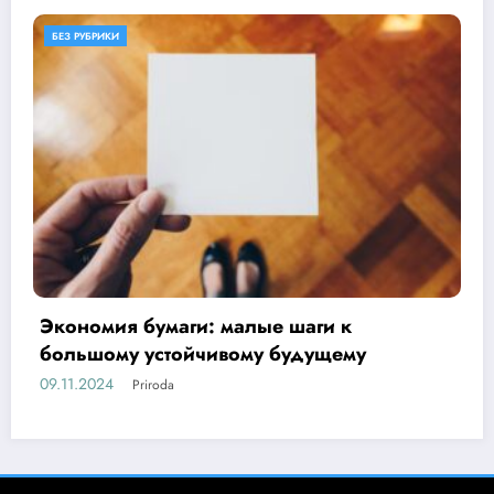
БЕЗ РУБРИКИ
ОБЕРЕГАЕМ ПРИРОДУ
Основы бережливого отношения
му
17.10.2024
Priroda
СМИ: серия Эл № ФС77-86497 * priroda14@bk.ru * 12+ | Работает на
SpiceThemes