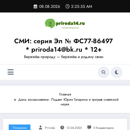
Перейти
08.08.2026
2:25:36 AM
к
содержимому
СМИ: серия Эл № ФС77-86497
* priroda14@bk.ru * 12+
Бережём природу — бережём и родину свою
Главная
День космонавтики: Подвиг Юрия Гагарина и триумф советской
науки
Полезное
Priroda
12.04.2025
0 Комментарии