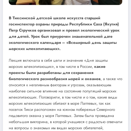
В Тиксинской детской школе искусств старший
госинспектор охраны природы Республики Саха (Якутия)
Петр Стручков организовал и провел экологический урок
для детей. Урок был приурочен знаменательной дате
экологического календаря – «Всемирный день защиты
морских млекопитающих».
Лекция включала в себя цели и значение «Дня защиты
морских млекопитающих», в том числе в России,
какие
проекты были разработаны для сохранения
биологического разнообразия морей и океанов
, а также что
относится к негативным факторам и угрозам, оказывающим
наиболее сильное влияние на состояние популяций морских
млекопитающих. Поговорили, в том числе и о том, какие виды
морских млекопитающих обитают в море Лаптевых, так как
поселок Тикси расположен на южном побережье Северного
ледовитого океана у моря Лаптевых. Затем была проведена
небольшая викторина, в которой учащиеся с радостью отвечали
на вопросы о знакомых им видах морских обитателей,