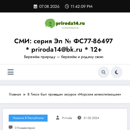
Перейти
07.08.2026
11:42:11 PM
к
содержимому
СМИ: серия Эл № ФС77-86497
* priroda14@bk.ru * 12+
Бережём природу — бережём и родину свою
Главная
В Тикси был проведен экоурок «Морские млекопитающие»
Новости В Республике
Priroda
21.02.2024
0 Комментарии