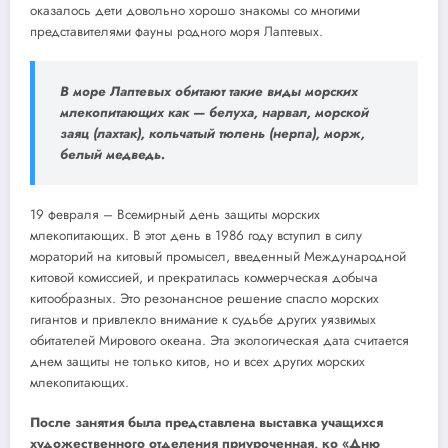
оказалось дети довольно хорошо знакомы со многими
представителями фауны родного моря Лаптевых.
В море Лаптевых обитают такие виды морских
млекопитающих как — белуха, нарвал, морской
заяц (лахтак), кольчатый тюлень (нерпа), морж,
белый медведь.
19 февраля – Всемирный день защиты морских
млекопитающих. В этот день в 1986 году вступил в силу
мораторий на китовый промысел, введенный Международной
китовой комиссией, и прекратилась коммерческая добыча
китообразных. Это резонансное решение спасло морских
гигантов и привлекло внимание к судьбе других уязвимых
обитателей Мирового океана. Эта экологическая дата считается
днем защиты не только китов, но и всех других морских
млекопитающих.
После занятия была представлена выставка учащихся
художественного отделения приуроченная, ко «Дню