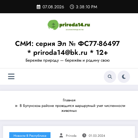
Перейти
07.08.2026
3:38:10 PM
к
содержимому
СМИ: серия Эл № ФС77-86497
* priroda14@bk.ru * 12+
Бережём природу — бережём и родину свою
Главная
В Булунском районе проводится маршрутный учет численности
животных
Новости В Республике
Priroda
01.03.2024