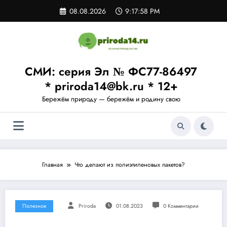
Перейти
08.08.2026
9:17:58 PM
к
содержимому
СМИ: серия Эл № ФС77-86497
* priroda14@bk.ru * 12+
Бережём природу — бережём и родину свою
Главная
Что делают из полиэтиленовых пакетов?
Полезное
Priroda
01.08.2023
0 Комментарии