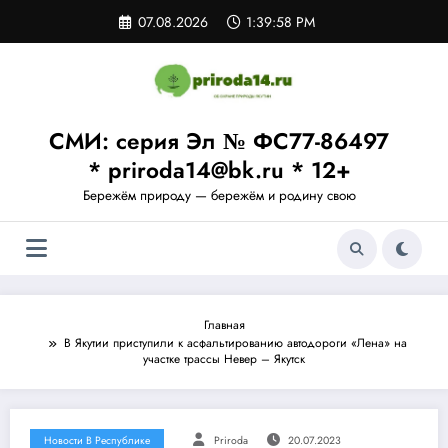
Перейти
07.08.2026
1:39:58 PM
к
содержимому
СМИ: серия Эл № ФС77-86497
* priroda14@bk.ru * 12+
Бережём природу — бережём и родину свою
Главная
В Якутии приступили к асфальтированию автодороги «Лена» на
участке трассы Невер – Якутск
Новости В Республике
Priroda
20.07.2023