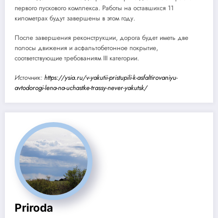
первого пускового комплекса. Работы на оставшихся 11
километрах будут завершены в этом году.
После завершения реконструкции, дорога будет иметь две
полосы движения и асфальтобетонное покрытие,
соответствующие требованиям III категории.
Источник:
https://ysia.ru/v-yakutii-pristupili-k-asfaltirovaniyu-
avtodorogi-lena-na-uchastke-trassy-never-yakutsk/
Priroda