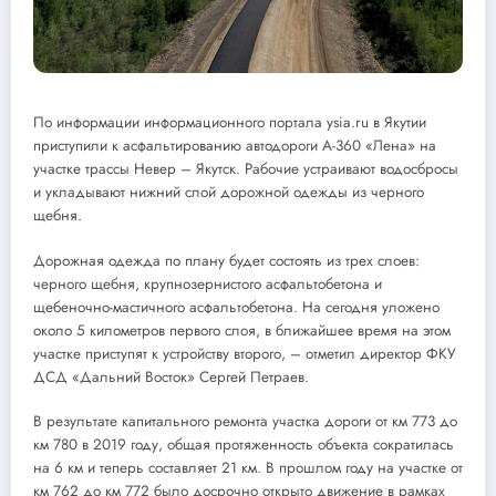
По информации информационного портала ysia.ru в Якутии
приступили к асфальтированию автодороги А-360 «Лена» на
участке трассы Невер – Якутск. Рабочие устраивают водосбросы
и укладывают нижний слой дорожной одежды из черного
щебня.
Дорожная одежда по плану будет состоять из трех слоев:
черного щебня, крупнозернистого асфальтобетона и
щебеночно-мастичного асфальтобетона. На сегодня уложено
около 5 километров первого слоя, в ближайшее время на этом
участке приступят к устройству второго, – отметил директор ФКУ
ДСД «Дальний Восток» Сергей Петраев.
В результате капитального ремонта участка дороги от км 773 до
км 780 в 2019 году, общая протяженность объекта сократилась
на 6 км и теперь составляет 21 км. В прошлом году на участке от
км 762 до км 772 было досрочно открыто движение в рамках