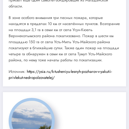
прибыл ещё один самолёт-зондировщик из Магаданской
области.
В зоне особого внимания три лесных пожара, которые
находятся в пределах 10 км от населённых пунктов. Возгорание
на площади 3,1 га в семи км от села Усун-Кюель
Верхнеколымского района локализовано. Пожар в шести км
площадью 150 га от села Усть-Миль Усть-Майского района
локализуют в ближайшие сутки. Также один пожар на площади
четыре га обнаружен в семи км от села Тумул Усть-Майского
района, по нему тоже начаты работы по локализации.
Источник:
https://ysia.ru/k-tusheniyu-lesnyh-pozharov-v-yakutii-
privlekut-nedropolzovatelej/