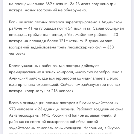
на площади свыше 389 тысяч га. За 13 июля потушено три
пожара, новых возгораний не обнаружено.
Больше всего лесных пожаров зарегистрировано в Алданском
районе — 41 на площади почти 54 тысячи га. Самая обширная
площадь, пройденная огнём, в Усть-Майскиом районе — 23
пожара на площади более 121 тысячи га. В тушении этих
возгораний задействована треть лесопожарных сил – 353
человека.
Кроме указанных районов, где пожары действуют
преимущественно в зонах контроля, много сил переброшено в
Амгинский район, где вся территория муниципалитета с этого
года признана охраняемой. Сейчас там действуют три лесных
пожара, которые тушат 216 человек.
Всего в ликвидации лесных пожаров в Якутии задействованы
973 человека и 23 единицы техники. Работают воздушные суда
Авиалесоохраны, МЧС России и «Полярных авиалиний». В
районах со сложной пожароопасной обстановкой
задействованы самолёты-зондировщики. Напомним, в Якутию