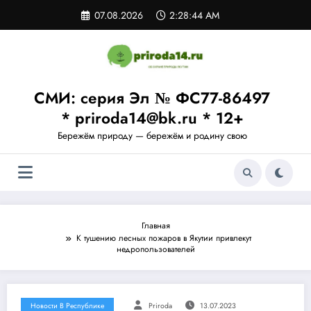
Перейти
07.08.2026
2:28:44 AM
к
содержимому
СМИ: серия Эл № ФС77-86497
* priroda14@bk.ru * 12+
Бережём природу — бережём и родину свою
Главная
К тушению лесных пожаров в Якутии привлекут
недропользователей
Новости В Республике
Priroda
13.07.2023