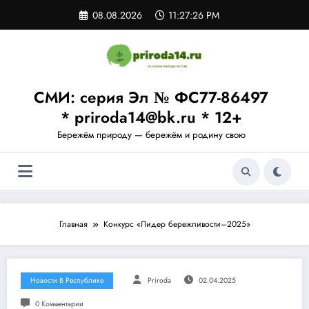
Перейти
08.08.2026
11:27:27 PM
к
содержимому
СМИ: серия Эл № ФС77-86497
* priroda14@bk.ru * 12+
Бережём природу — бережём и родину свою
Главная
Конкурс «Лидер бережливости–2025»
Новости В Республике
Priroda
02.04.2025
0 Комментарии