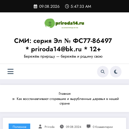
Перейти
09.08.2026
5:47:33 AM
к
содержимому
СМИ: серия Эл № ФС77-86497
* priroda14@bk.ru * 12+
Бережём природу — бережём и родину свою
Главная
Как восстанавливают сгоревшие и вырубленные деревья в нашей
стране
Полезное
Priroda
09.08.2024
0 Комментарии