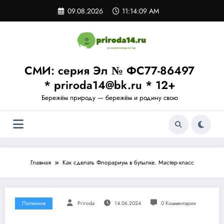
Перейти
09.08.2026
11:14:10 AM
к
содержимому
СМИ: серия Эл № ФС77-86497
* priroda14@bk.ru * 12+
Бережём природу — бережём и родину свою
Главная
Как сделать Флорариум в бутылке. Мастер-класс
Полезное
Priroda
14.06.2024
0 Комментарии