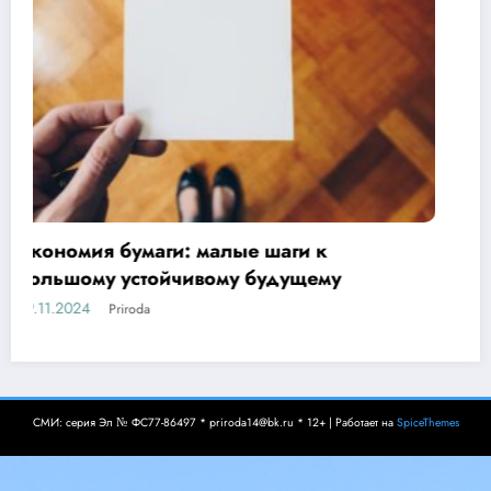
Основы бережливого отношения
17.10.2024
Priroda
СМИ: серия Эл № ФС77-86497 * priroda14@bk.ru * 12+ | Работает на
SpiceThemes