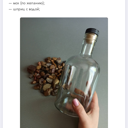
— мох (по желанию);
— шприц с водой;