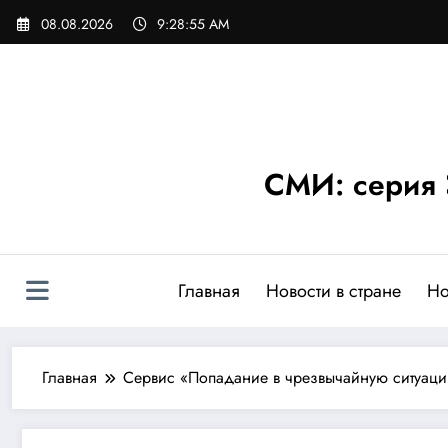
Перейти
08.08.2026
9:28:55 AM
к
содержимому
СМИ: серия 
Главная
Новости в стране
Но
Главная
Сервис «Попадание в чрезвычайную ситуац