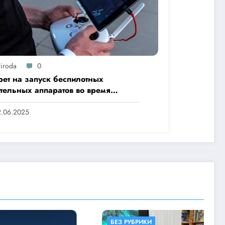
riroda
0
рет на запуск беспилотных
ательных аппаратов во время
ыах Туймаады-2025»
2.06.2025
БЕЗ РУБРИКИ