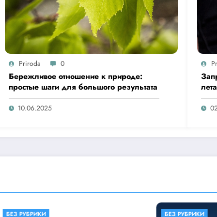
Priroda
0
P
Бережливое отношение к природе:
Зап
простые шаги для большого результата
лет
«Ыс
10.06.2025
0
ИКИ
БЕЗ РУБРИКИ