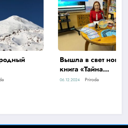
й
Вышла в свет новая
книга «Тайна
священного озера»
Priroda
06.12.2024
Анастасии
Дарбасовой-
Даниловой