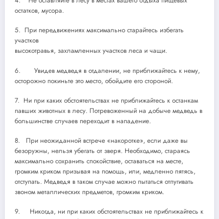
4. Не оставляйте в лесу в местах вашего отдыха пищевых
остатков, мусора.
5. При передвижениях максимально старайтесь избегать
участков
высокотравья, захламленных участков леса и чащи.
6. Увидев медведя в отдалении, не приближайтесь к нему,
осторожно покиньте это место, обойдите его стороной.
7. Ни при каких обстоятельствах не приближайтесь к останкам
павших животных в лесу. Потревоженный на добыче медведь в
большинстве случаев переходит в нападение.
8. При неожиданной встрече «накоротке», если даже вы
безоружны, нельзя убегать от зверя. Необходимо, стараясь
максимально сохранить спокойствие, оставаться на месте,
громким криком призывая на помощь, или, медленно пятясь,
отступать. Медведя в таком случае можно пытаться отпугивать
звоном металлических предметов, громким криком.
9. Никогда, ни при каких обстоятельствах не приближайтесь к