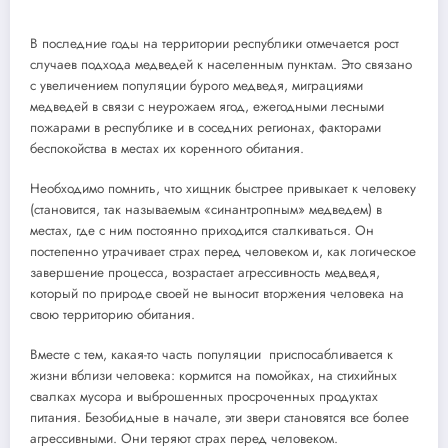
В последние годы на территории республики отмечается рост
случаев подхода медведей к населенным пунктам. Это связано
с увеличением популяции бурого медведя, миграциями
медведей в связи с неурожаем ягод, ежегодными лесными
пожарами в республике и в соседних регионах, факторами
беспокойства в местах их коренного обитания.
Необходимо помнить, что хищник быстрее привыкает к человеку
(становится, так называемым «синантропным» медведем) в
местах, где с ним постоянно приходится сталкиваться. Он
постепенно утрачивает страх перед человеком и, как логическое
завершение процесса, возрастает агрессивность медведя,
который по природе своей не выносит вторжения человека на
свою территорию обитания.
Вместе с тем, какая-то часть популяции приспосабливается к
жизни вблизи человека: кормится на помойках, на стихийных
свалках мусора и выброшенных просроченных продуктах
питания. Безобидные в начале, эти звери становятся все более
агрессивными. Они теряют страх перед человеком.