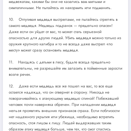
медвежатам, какими бы они не казались вам милыми и
симпатичными. Не пытайтесь их накормить или подманить.
10. Отпугивая медведя выстрелами, не пытайтесь стрелять в
самого медведя. Медведь подранок — предельно опасен!
Даже если он уйдет от вас, то может стать серьезной
опасностью для других людей. Убить медведя можно только из
оружия крупного калибра и то не всегда даже выстрел «по
месту» может сразу остановить медведя.
11. Находясь с детьми в лесу, будьте всегда предельно
внимательны, не разрешайте им залазить в пойменные заросли
возле речек.
12. Даже если медведь все же пошел на вас, то все еще
остается надежда, что он отвернет в сторону. Никогда не
поворачивайтесь к атакующему медведю спиной! Побежавший
человек почти наверняка обречен. При нападении медведя
нельзя проявлять внешних признаков страха. Если поблизости
нет надежного укрытия или убежища, необходимо встретить
опасность, стоя лицом к лицу. Людей выдержавших таким
образом атаку медведя больше, чем тех, кто смог спастись