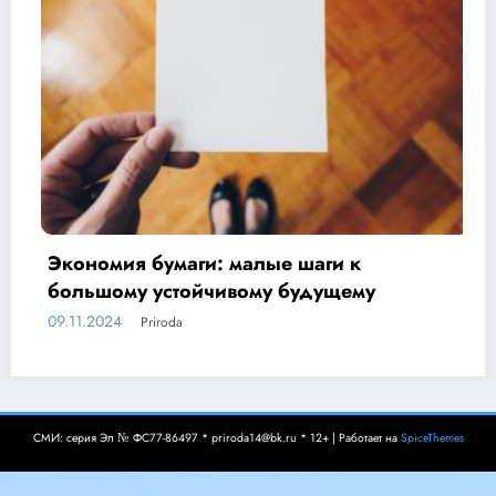
 малые шаги к
Основы бережливо
ивому будущему
17.10.2024
Priroda
СМИ: серия Эл № ФС77-86497 * priroda14@bk.ru * 12+ | Работает на
SpiceThemes