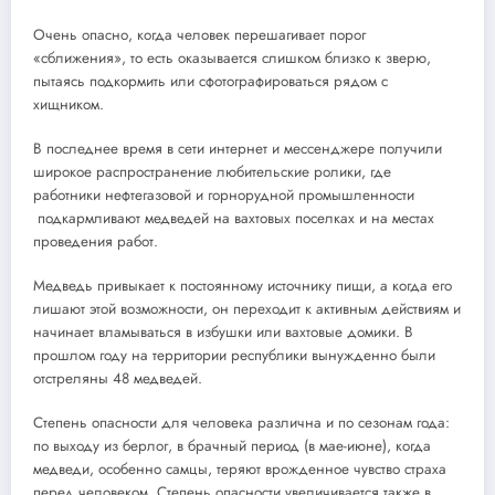
Очень опасно, когда человек перешагивает порог
«сближения», то есть оказывается слишком близко к зверю,
пытаясь подкормить или сфотографироваться рядом с
хищником.
В последнее время в сети интернет и мессенджере получили
широкое распространение любительские ролики, где
работники нефтегазовой и горнорудной промышленности
подкармливают медведей на вахтовых поселках и на местах
проведения работ.
Медведь привыкает к постоянному источнику пищи, а когда его
лишают этой возможности, он переходит к активным действиям и
начинает вламываться в избушки или вахтовые домики. В
прошлом году на территории республики вынужденно были
отстреляны 48 медведей.
Степень опасности для человека различна и по сезонам года:
по выходу из берлог, в брачный период (в мае-июне), когда
медведи, особенно самцы, теряют врожденное чувство страха
перед человеком. Степень опасности увеличивается также в