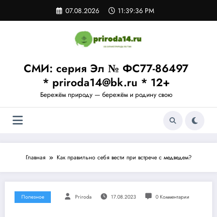
Перейти
07.08.2026
11:39:37 PM
к
содержимому
СМИ: серия Эл № ФС77-86497
* priroda14@bk.ru * 12+
Бережём природу — бережём и родину свою
Главная
Как правильно себя вести при встрече с медведем?
Полезное
Priroda
17.08.2023
0 Комментарии