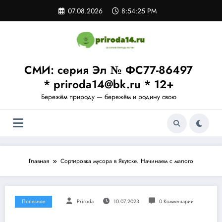
Перейти
07.08.2026
8:54:25 PM
к
содержимому
СМИ: серия Эл № ФС77-86497
* priroda14@bk.ru * 12+
Бережём природу — бережём и родину свою
Главная
Сортировка мусора в Якутске. Начинаем с малого
Полезное
Priroda
10.07.2023
0 Комментарии