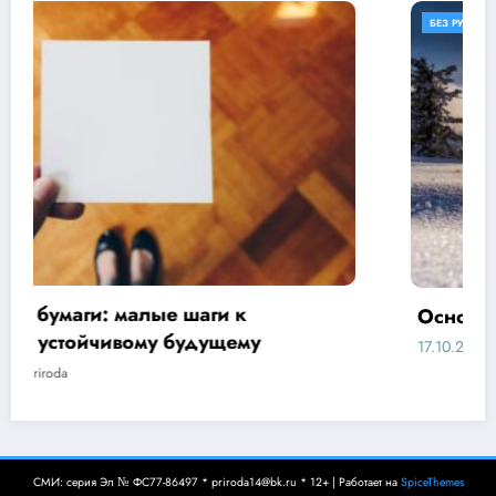
БЕЗ РУБРИКИ
ОБЕРЕГАЕМ ПРИРОДУ
Основы бережливого отношения
17.10.2024
Priroda
СМИ: серия Эл № ФС77-86497 * priroda14@bk.ru * 12+ | Работает на
SpiceThemes