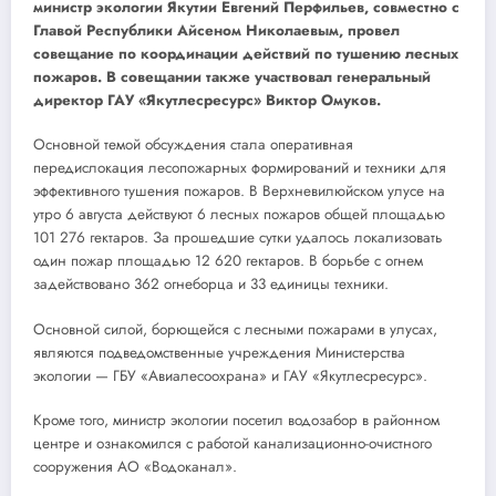
министр экологии Якутии Евгений Перфильев, совместно с
Главой Республики Айсеном Николаевым, провел
совещание по координации действий по тушению лесных
пожаров. В совещании также участвовал генеральный
директор ГАУ «Якутлесресурс» Виктор Омуков.
Основной темой обсуждения стала оперативная
передислокация лесопожарных формирований и техники для
эффективного тушения пожаров. В Верхневилюйском улусе на
утро 6 августа действуют 6 лесных пожаров общей площадью
101 276 гектаров. За прошедшие сутки удалось локализовать
один пожар площадью 12 620 гектаров. В борьбе с огнем
задействовано 362 огнеборца и 33 единицы техники.
Основной силой, борющейся с лесными пожарами в улусах,
являются подведомственные учреждения Министерства
экологии — ГБУ «Авиалесоохрана» и ГАУ «Якутлесресурс».
Кроме того, министр экологии посетил водозабор в районном
центре и ознакомился с работой канализационно-очистного
сооружения АО «Водоканал».