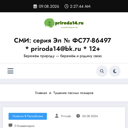
Перейти
09.08.2026
2:27:45 AM
к
содержимому
СМИ: серия Эл № ФС77-86497
* priroda14@bk.ru * 12+
Бережём природу — бережём и родину свою
Главная
Тушение лесных пожаров
Новости В Республике
Priroda
05.08.2024
0 Комментарии