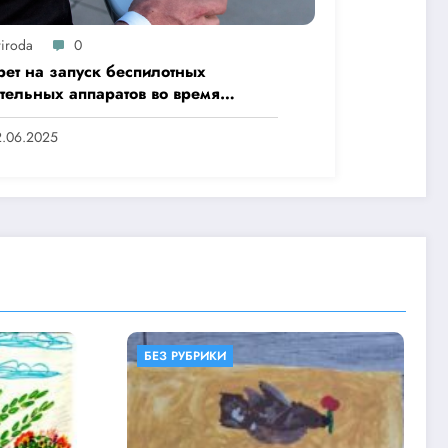
riroda
0
рет на запуск беспилотных
ательных аппаратов во время
ыах Туймаады-2025»
2.06.2025
БЕЗ РУБРИКИ