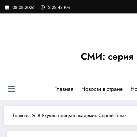
Перейти
08.08.2026
2:28:44 PM
к
содержимому
СМИ: серия 
Главная
Новости в стране
Но
Главная
В Якутию приедет академик Сергей Готье