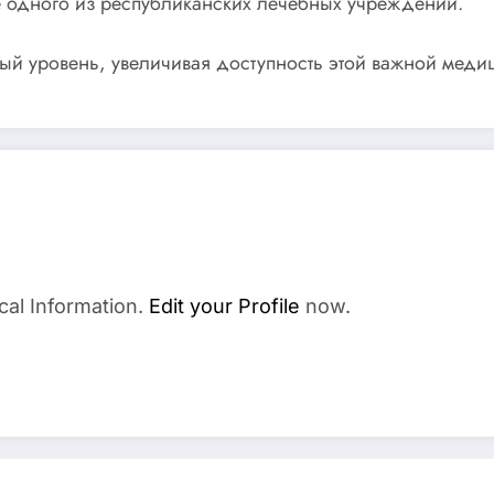
е одного из республиканских лечебных учреждений.
вый уровень, увеличивая доступность этой важной мед
cal Information.
Edit your Profile
now.