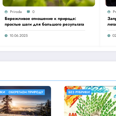
Priroda
0
P
Бережливое отношение к природе:
Зап
простые шаги для большого результата
лет
«Ыс
10.06.2025
0
РУБРИКИ
БЕЗ РУБРИКИ