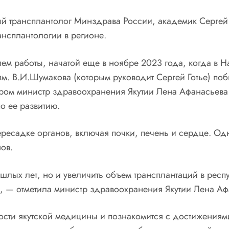
ый трансплантолог Минздрава России, академик Сергей Г
ансплантологии в регионе.
ием работы, начатой еще в ноябре 2023 года, когда в
им. В.И.Шумакова (которым руководит Сергей Готье) по
ором министр здравоохранения Якутии Лена Афанасьева
о ее развитию.
ресадке органов, включая почки, печень и сердце. Одна
ов.
лых лет, но и увеличить объем трансплантаций в респ
, — отметила министр здравоохранения Якутии Лена Аф
ности якутской медицины и познакомится с достижения